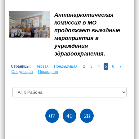
Антинаркотическая
комиссия в МО
продолжает выездные
мероприятия в
учреждения
здравоохранения.
Страницы:
Первая
Предыдущая
2
3
4
5
6
7
Следующая
Последняя
07
40
29
:
: