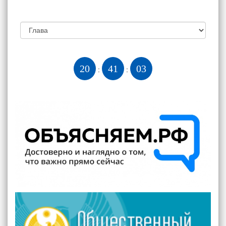
20
41
03
:
: