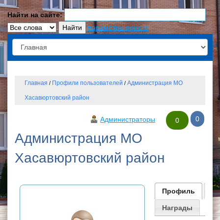
Найти на сайте:
параметры поиска
Главная
Профили пользователей
Администрация МО
/
/
Хасавюртовский район
0
Администраторы
0
Администрация МО
Хасавюртовский район
Профиль
К
Награды