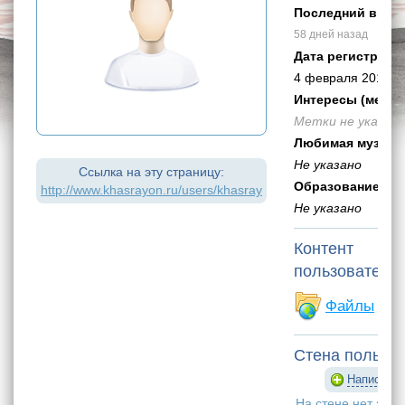
Последний визит
58 дней назад
Дата регистраци
4 февраля 2016
Интересы (метки)
Метки не указан
Любимая музыка
Не указано
Ссылка на эту страницу:
Образование:
http://www.khasrayon.ru/users/khasray
Не указано
Контент
пользователя
71
Файлы
Стена пользо
Написать 
На стене нет запи