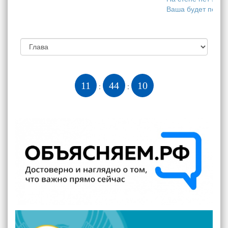
Ваша будет перво
11
44
11
:
: