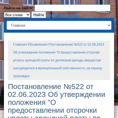
Найти на сайте:
параметры поиска
Главная
Объявления
Постановление №522 от 02.06.2023
/
/
Об утверждении положения "О предоставлении отсрочки
уплаты арендной платы по договорам аренды имущества
находящегося в муниципальной собственности, на период
прохожден
Постановление №522 от
02.06.2023 Об утверждении
положения "О
предоставлении отсрочки