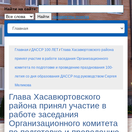
Найти на сайте:
параметры поиска
Главная
ДАССР 100 ЛЕТ
Глава Хасавюртовского района
/
/
принял участие в работе заседания Организационного
комитета по подготовке и проведению празднования 100-
летия со дня образования ДАССР под руководством Сергея
Меликова
Глава Хасавюртовского
района принял участие в
работе заседания
Организационного комитета