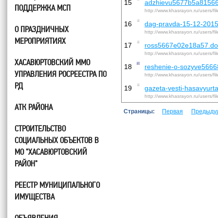
15
adzhievu5677b5a81566
ПОДДЕРЖКА МСП
http://www.khasrayon.ru/users/f
16
dag-pravda-15-12-201
О ПРАЗДНИЧНЫХ
http://www.khasrayon.ru/users/f
МЕРОПРИЯТИЯХ
17
ross5667e02e18a57.do
http://www.khasrayon.ru/users/f
ХАСАВЮРТОВСКИЙ ММО
18
reshenie-o-sozyve566
УПРАВЛЕНИЯ РОСРЕЕСТРА ПО
http://www.khasrayon.ru/users/f
РД
19
gazeta-vesti-hasavyurt
http://www.khasrayon.ru/users/f
АТК РАЙОНА
Страницы:
Первая
Предыду
СТРОИТЕЛЬСТВО
СОЦИАЛЬНЫХ ОБЪЕКТОВ В
МО "ХАСАВЮРТОВСКИЙ
РАЙОН"
РЕЕСТР МУНИЦИПАЛЬНОГО
ИМУЩЕСТВА