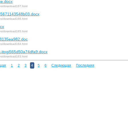
e.docx
iles/download167.html
55671143548b03.docx
iles/download166.html
cx
iles/download165.html
68135ea982.doc
iles/download164.html
a-itogi565d50a74dfa9.docx
iles/download163.html
щая
1
2
3
4
5
6
Следующая
Последняя