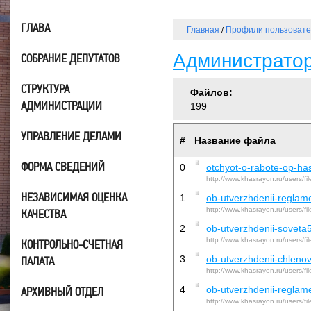
ГЛАВА
Главная
Профили пользоват
/
Администрато
СОБРАНИЕ ДЕПУТАТОВ
СТРУКТУРА
Файлов:
АДМИНИСТРАЦИИ
199
УПРАВЛЕНИЕ ДЕЛАМИ
#
Название файла
ФОРМА СВЕДЕНИЙ
0
otchyot-o-rabote-op-ha
http://www.khasrayon.ru/users/f
НЕЗАВИСИМАЯ ОЦЕНКА
1
ob-utverzhdenii-regla
http://www.khasrayon.ru/users/f
КАЧЕСТВА
2
ob-utverzhdenii-sovet
http://www.khasrayon.ru/users/f
КОНТРОЛЬНО-СЧЕТНАЯ
3
ob-utverzhdenii-chleno
ПАЛАТА
http://www.khasrayon.ru/users/f
4
ob-utverzhdenii-regla
АРХИВНЫЙ ОТДЕЛ
http://www.khasrayon.ru/users/f