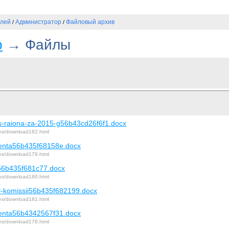
елей
Администратор
Файловый архив
/
/
р
→ Файлы
s-raiona-za-2015-g56b43cd26f6f1.docx
iles/download182.html
menta56b435f68158e.docx
iles/download179.html
a56b435f681c77.docx
iles/download180.html
v-komissii56b435f682199.docx
iles/download181.html
menta56b4342567f31.docx
iles/download178.html