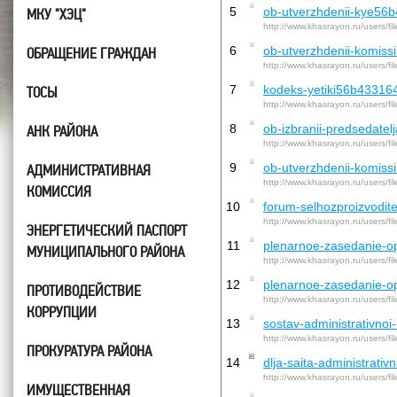
5
ob-utverzhdenii-kye56
МКУ "ХЭЦ"
http://www.khasrayon.ru/users/f
6
ob-utverzhdenii-komis
ОБРАЩЕНИЕ ГРАЖДАН
http://www.khasrayon.ru/users/f
7
kodeks-yetiki56b43316
ТОСЫ
http://www.khasrayon.ru/users/f
8
ob-izbranii-predsedate
АНК РАЙОНА
http://www.khasrayon.ru/users/f
9
ob-utverzhdenii-komis
АДМИНИСТРАТИВНАЯ
http://www.khasrayon.ru/users/f
КОМИССИЯ
10
forum-selhozproizvodi
http://www.khasrayon.ru/users/f
ЭНЕРГЕТИЧЕСКИЙ ПАСПОРТ
11
plenarnoe-zasedanie-
МУНИЦИПАЛЬНОГО РАЙОНА
http://www.khasrayon.ru/users/f
12
plenarnoe-zasedanie-
ПРОТИВОДЕЙСТВИЕ
http://www.khasrayon.ru/users/f
КОРРУПЦИИ
13
sostav-administrativno
http://www.khasrayon.ru/users/f
ПРОКУРАТУРА РАЙОНА
14
dlja-saita-administrati
http://www.khasrayon.ru/users/f
ИМУЩЕСТВЕННАЯ