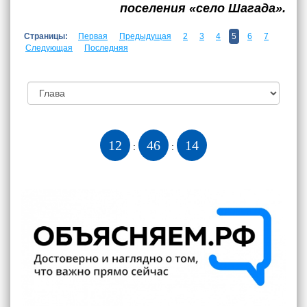
поселения «село Шагада».
Страницы:
Первая
Предыдущая
2
3
4
5
6
7
Следующая
Последняя
12
46
15
:
: